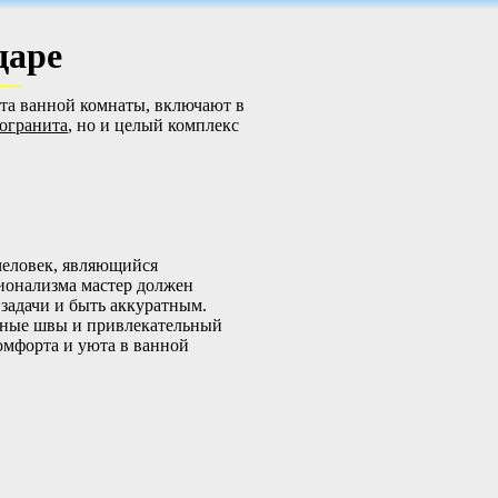
даре
та ванной комнаты, включают в
могранита
, но и целый комплекс
человек, являющийся
ионализма мастер должен
задачи и быть аккуратным.
вные швы и привлекательный
комфорта и уюта в ванной