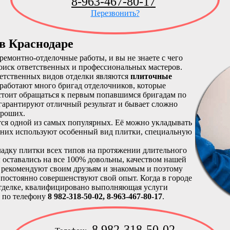
8-963-467-80-17
Перезвонить?
в Краснодаре
емонтно-отделочные работы, и вы не знаете с чего
 поиск ответственных и профессиональных мастеров.
етственных видов отделки являются
плиточные
 работают много бригад отделочников, которые
 стоит обращаться к первым попавшимся бригадам по
 гарантируют отличный результат и бывает сложно
ороших.
тся одной из самых популярных. Её можно укладывать
з них используют особенный вид плитки, специальную
адку плитки всех типов на протяжении длительного
 оставались на все 100% довольны, качеством нашей
 рекомендуют своим друзьям и знакомым и поэтому
 постоянно совершенствуют свой опыт. Когда в городе
тделке, квалифицировано выполняющая услуги
 по телефону
8 982-318-50-02, 8-963-467-80-17
.
8 982-318-50-02