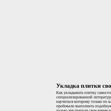
Укладка плитки св
Как укладывать плитку самосто
специализированной литерату
научиться которому только по 
пробовали выполнить подобную 
только зря тратили свое время 