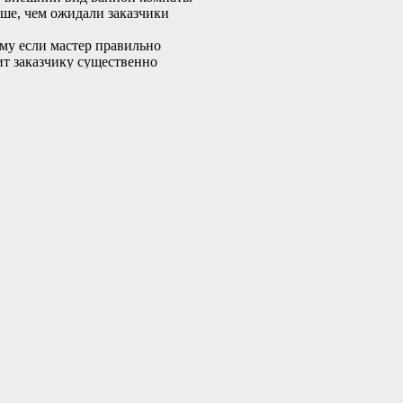
ше, чем ожидали заказчики
му если мастер правильно
ит заказчику существенно
исты смогут подобрать и
ы использовать всю плитки, в
Сделать это сможет настоящий
нта, который есть у нас.