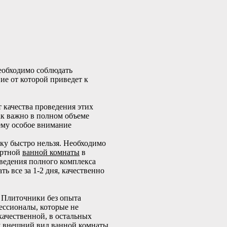
необходимо соблюдать
ие от которой приведет к
 качества проведения этих
как важно в полном объеме
 ему особое внимание
ку быстро нельзя. Необходимо
артной
ванной комнаты
в
оведения полного комплекса
ть все за 1-2 дня, качественно
 Плиточники без опыта
фессионалы, которые не
качественной, в остальных
ому внешний вид ванной комнаты