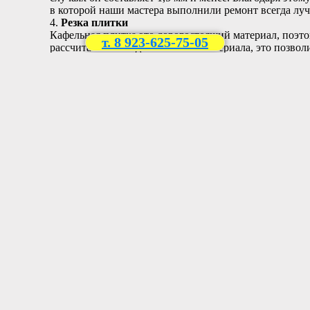
в которой наши мастера выполнили ремонт всегда луч
4.
Резка плитки
Кафельная плитка это дорогостоящий материал, поэто
т. 8 923-625-75-05
рассчитает необходимый объем материала, это позвол
сэкономить свои расходы. Наши Костромские специал
рассчитать необходимый объем всех материалов. Чтоб
полном объеме необходима резка плитки по размеру. 
мастер кафельщик
с помощью специального инструме