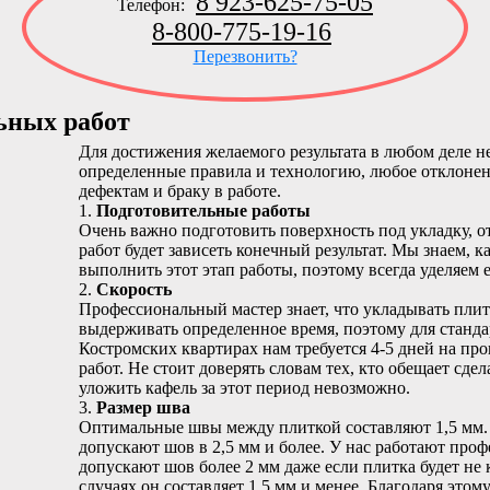
8 923-625-75-05
Телефон:
8-800-775-19-16
Перезвонить?
ьных работ
Для достижения желаемого результата в любом деле 
определенные правила и технологию, любое отклонен
дефектам и браку в работе.
1.
Подготовительные работы
Очень важно подготовить поверхность под укладку, от
работ будет зависеть конечный результат. Мы знаем, 
выполнить этот этап работы, поэтому всегда уделяем
2.
Скорость
Профессиональный мастер знает, что укладывать плит
выдерживать определенное время, поэтому для станд
Костромских квартирах нам требуется 4-5 дней на пр
работ. Не стоит доверять словам тех, кто обещает сдела
уложить кафель за этот период невозможно.
3.
Размер шва
Оптимальные швы между плиткой составляют 1,5 мм.
допускают шов в 2,5 мм и более. У нас работают про
допускают шов более 2 мм даже если плитка будет не 
случаях он составляет 1,5 мм и менее. Благодаря эт