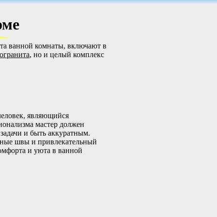
оме
та ванной комнаты, включают в
могранита
, но и целый комплекс
человек, являющийся
ионализма мастер должен
задачи и быть аккуратным.
вные швы и привлекательный
комфорта и уюта в ванной