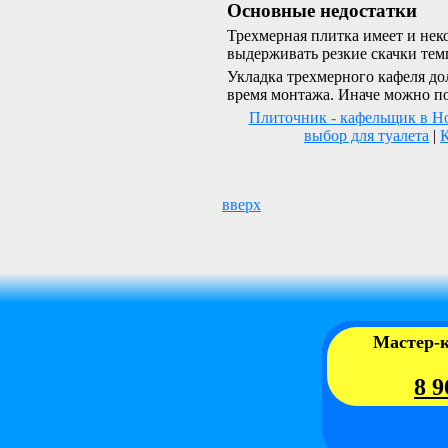
Основные недостатки
Трехмерная плитка имеет и нек
выдерживать резкие скачки тем
Укладка трехмерного кафеля до
время монтажа. Иначе можно по
Плиточник - кафельщик в Н
выбор для туалета
|
К
вверх
Мастер-
8 9