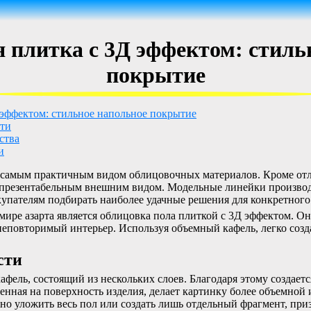
 плитка с 3Д эффектом: стиль
покрытие
 эффектом: стильное напольное покрытие
ти
ства
и
я самым практичным видом облицовочных материалов. Кроме о
т презентабельным внешним видом. Модельные линейки произво
купателям подбирать наиболее удачные решения для конкретного
ире азарта является облицовка пола плиткой с 3Д эффектом. Она
еповторимый интерьер. Используя объемный кафель, легко созд
сти
афель, состоящий из нескольких слоев. Благодаря этому создает
енная на поверхность изделия, делает картинку более объемной 
о уложить весь пол или создать лишь отдельный фрагмент, пр