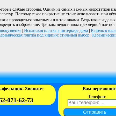
оторые слабые стороны. Одним из самых важных недостатков из
ператур. Поэтому такое покрытие не стоит использовать при обу
лжна проводиться опытными плиточниками. Ведь такие изделия н
вредить изображение. Третьим недостатком трехмерной плитки я
овокузнецке
|
Испанская плитка в интерьере дома
|
Кафель в мал
ерамическая плитка под кирпич: стильный выбор
|
Керамически
кафельщик! Звоните:
Вам перезвони
Телефон:
62-071-62-73
Отправить