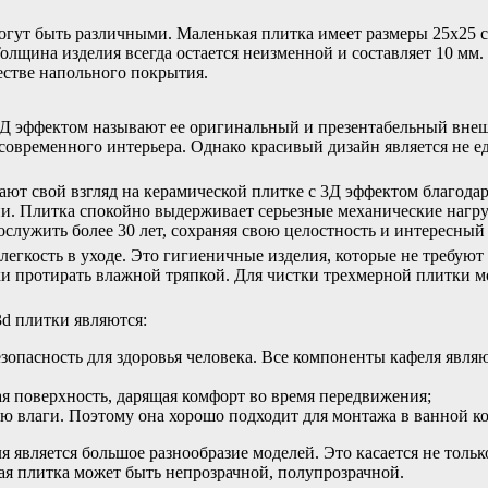
гут быть различными. Маленькая плитка имеет размеры 25х25 см
олщина изделия всегда остается неизменной и составляет 10 мм.
естве напольного покрытия.
Д эффектом называют ее оригинальный и презентабельный внеш
современного интерьера. Однако красивый дизайн является не 
ют свой взгляд на керамической плитке с 3Д эффектом благодар
и. Плитка спокойно выдерживает серьезные механические нагрузк
служить более 30 лет, сохраняя свою целостность и интересный
 легкость в уходе. Это гигиеничные изделия, которые не требую
ки протирать влажной тряпкой. Для чистки трехмерной плитки 
d плитки являются:
езопасность для здоровья человека. Все компоненты кафеля явля
ая поверхность, дарящая комфорт во время передвижения;
ию влаги. Поэтому она хорошо подходит для монтажа в ванной к
является большое разнообразие моделей. Это касается не тольк
ая плитка может быть непрозрачной, полупрозрачной.