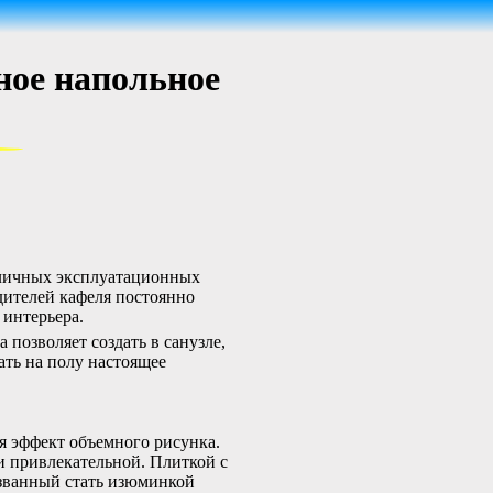
ное напольное
тличных эксплуатационных
дителей кафеля постоянно
 интерьера.
 позволяет создать в санузле,
ать на полу настоящее
ся эффект объемного рисунка.
и привлекательной. Плиткой с
изванный стать изюминкой