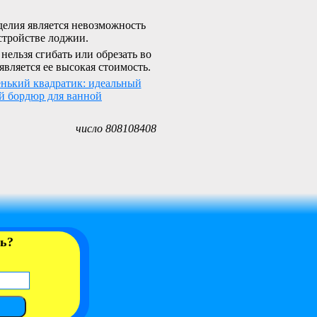
делия является невозможность
стройстве лоджии.
ельзя сгибать или обрезать во
вляется ее высокая стоимость.
енький квадратик: идеальный
й бордюр для ванной
число 808108408
ть?