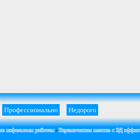
Профессионально
Недорого
 по кафельным работам
Керамическая плитка с 3Д эффек
›