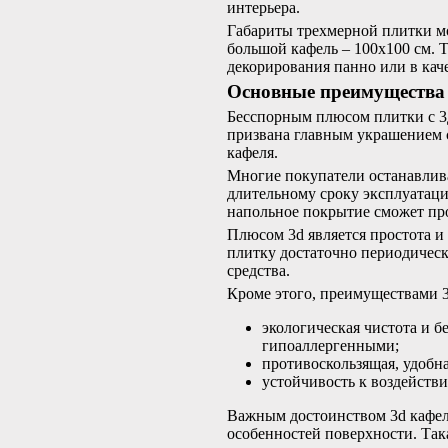
интерьера.
Габариты трехмерной плитки мо
большой кафель – 100х100 см. Т
декорирования панно или в кач
Основные преимущества
Бесспорным плюсом плитки с 3
призвана главным украшением 
кафеля.
Многие покупатели останавлива
длительному сроку эксплуатаци
напольное покрытие сможет про
Плюсом 3d является простота и
плитку достаточно периодичес
средства.
Кроме этого, преимуществами 3
экологическая чистота и б
гипоаллергенными;
противоскользящая, удобн
устойчивость к воздейств
Важным достоинством 3d кафеля 
особенностей поверхности. Так