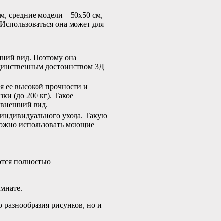
, средние модели – 50х50 см,
 Использоваться она может для
ний вид. Поэтому она
единственным достоинством 3Д
я ее высокой прочности и
и (до 200 кг). Такое
 внешний вид.
т индивидуального ухода. Такую
можно использовать моющие
ются полностью
омнате.
о разнообразия рисунков, но и