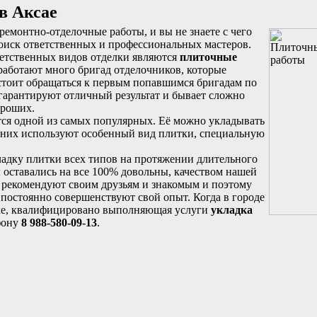
в Аксае
емонтно-отделочные работы, и вы не знаете с чего
 поиск ответственных и профессиональных мастеров.
етственных видов отделки являются
плиточные
 работают много бригад отделочников, которые
 стоит обращаться к первым попавшимся бригадам по
 гарантируют отличный результат и бывает сложно
ороших.
тся одной из самых популярных. Её можно укладывать
з них используют особенный вид плитки, специальную
адку плитки всех типов на протяжении длительного
 оставались на все 100% довольны, качеством нашей
 рекомендуют своим друзьям и знакомым и поэтому
 постоянно совершенствуют свой опыт. Когда в городе
ке, квалифицировано выполняющая услуги
укладка
фону
8 988-580-09-13
.